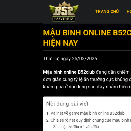
Bỏ
qua
TRANG CHỦ
H
nội
dung
MẬU BINH ONLINE B52
HIỆN NAY
Thứ Tư, ngày 25/03/2026
Mậu binh online B52club
đang dần chiếm x
đơn giản cùng tỷ lệ ăn thưởng cực khủng đã
khám phá ở nội dung sau đây nhằm hiểu rõ
Nội dung bài viết
Vài nét về game mậu binh online B52club
Chia sẻ rõ nét quy định chung của mậu binh
Luật thi đấu ở 1 ván đấu