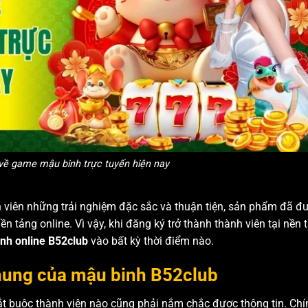
 về game mậu binh trực tuyến hiện nay
iên những trải nghiệm đặc sắc và thuận tiện, sản phẩm đã đ
ền tảng online. Vì vậy, khi đăng ký trở thành thành viên tại nền 
nh online B52club
vào bất kỳ thời điểm nào.
chung của mậu binh B52club
bắt buộc thành viên nào cũng phải nắm chắc được thông tin. Chí