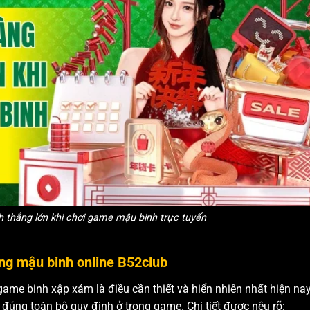
h thắng lớn khi chơi game mậu binh trực tuyến
ng mậu binh online B52club
ame binh xập xám là điều cần thiết và hiển nhiên nhất hiện nay
 đúng toàn bộ quy định ở trong game. Chi tiết được nêu rõ: