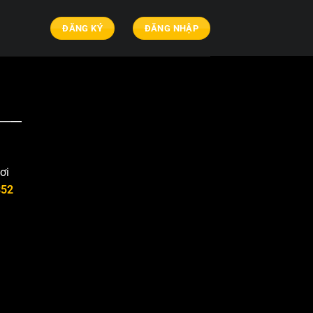
ĐĂNG KÝ
ĐĂNG NHẬP
ơi
B52