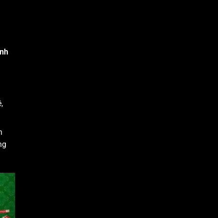
inh
,
h
ng