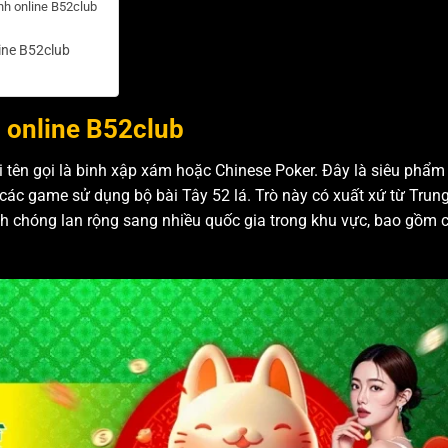
nh online B52club
ine B52club
 online B52club
i tên gọi là binh xập xám hoặc Chinese Poker. Đây là siêu phẩm
các game sử dụng bộ bài Tây 52 lá. Trò này có xuất xứ từ Trun
nh chóng lan rộng sang nhiều quốc gia trong khu vực, bao gồm 