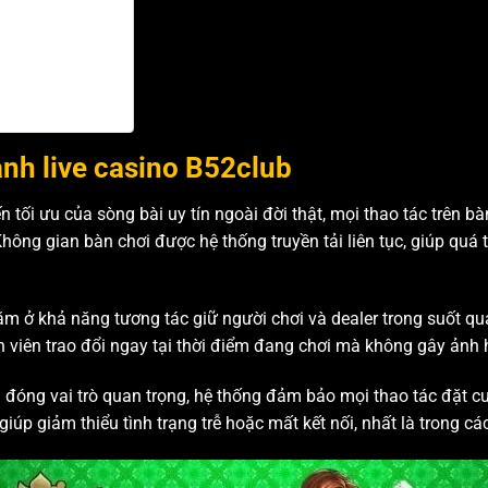
ảnh live casino B52club
n tối ưu của sòng bài uy tín ngoài đời thật, mọi thao tác trên 
ng gian bàn chơi được hệ thống truyền tải liên tục, giúp quá trì
 ở khả năng tương tác giữ người chơi và dealer trong suốt quá 
nh viên trao đổi ngay tại thời điểm đang chơi mà không gây ảnh 
 đóng vai trò quan trọng, hệ thống đảm bảo mọi thao tác đặt 
úp giảm thiểu tình trạng trễ hoặc mất kết nối, nhất là trong các