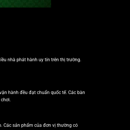
u nhà phát hành uy tín trên thị trường.
h vận hành đều đạt chuẩn quốc tế. Các bàn
 chơi.
ao. Các sản phẩm của đơn vị thường có