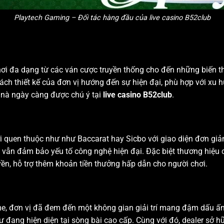
Playtech Gaming – Đối tác hàng đầu của live casino B52club
i đa dạng từ các ván cược truyền thống cho đến những biến th
h thiết kế của đơn vị hướng đến sự hiện đại, phù hợp với xu hư
u nà ngày càng được chú ý tại
live casino B52club
.
i quen thuộc như như Baccarat hay Sicbo với giao diện đơn giản
 vẫn đảm bảo yếu tố công nghệ hiện đại. Đặc biệt thương hiệu
yền, hỗ trợ thêm khoản tiền thưởng hấp dẫn cho người chơi.
e, đơn vị đã đem đến một không gian giải trí mang đậm dấu ấn 
hư đang hiện diện tại sòng bài cao cấp. Cùng với đó, dealer sở 