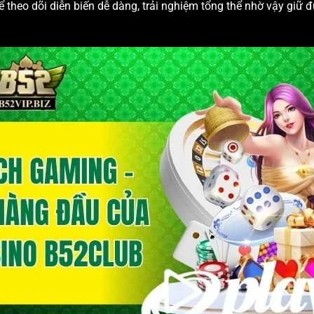
thể theo dõi diễn biến dễ dàng, trải nghiệm tổng thể nhờ vậy gi