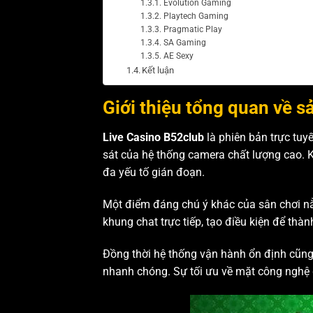
Evolution Gaming
Playtech Gaming
Pragmatic Play
SA Gaming
AE Sexy
Kết luận
Giới thiệu tổng quan về s
Live Casino B52club
là phiên bản trực tuyế
sát của hệ thống camera chất lượng cao. Khô
đa yếu tố gián đoạn.
Một điểm đáng chú ý khác của sân chơi nằm
khung chat trực tiếp, tạo điều kiện để thà
Đồng thời hệ thống vận hành ổn định cũng
nhanh chóng. Sự tối ưu về mặt công nghệ gi