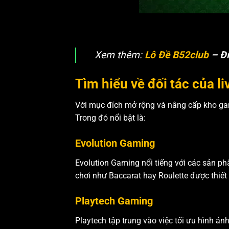
Xem thêm:
Lô Đề B52club
– Đỉ
Tìm hiểu về đối tác của l
Với mục đích mở rộng và nâng cấp kho gam
Trong đó nổi bật là:
Evolution Gaming
Evolution Gaming nổi tiếng với các sản ph
chơi như Baccarat hay Roulette được thiết
Playtech Gaming
Playtech tập trung vào việc tối ưu hình ả