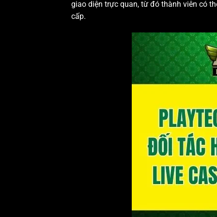
giao diện trực quan, từ đó thành viên có 
cấp.