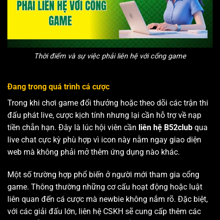
Thời điểm và sự việc phải liên hệ với cổng game
Đang trong quá trình cá cược
Trong khi chơi game đổi thưởng hoặc theo dõi các trận thi
đấu phát live, cược kịch tính nhưng lại cần hỗ trợ về nạp
tiền chẵn hạn. Đây là lúc hội viên cần
liên hệ B52club
qua
live chat cực kỳ phù hợp vì icon này nằm ngay giao diện
web mà không phải mở thêm ứng dụng nào khác.
Một số trường hợp phổ biến ở người mới tham gia cổng
game. Thông thường những cơ cấu hoạt động hoặc luật
liên quan đến cá cược mà newbie không nắm rõ. Đặc biệt,
với các giải đấu lớn, liên hệ CSKH sẽ cung cấp thêm các