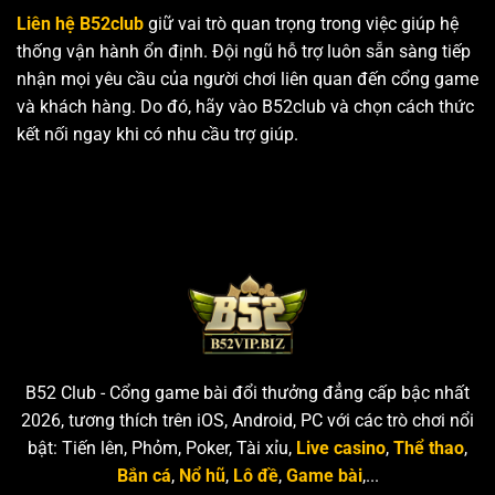
Liên hệ B52club
giữ vai trò quan trọng trong việc giúp hệ
thống vận hành ổn định. Đội ngũ hỗ trợ luôn sẵn sàng tiếp
nhận mọi yêu cầu của người chơi liên quan đến cổng game
và khách hàng. Do đó, hãy vào B52club và chọn cách thức
kết nối ngay khi có nhu cầu trợ giúp.
B52 Club - Cổng game bài đổi thưởng đẳng cấp bậc nhất
2026, tương thích trên iOS, Android, PC với các trò chơi nổi
bật: Tiến lên, Phỏm, Poker, Tài xỉu,
Live casino
,
Thể thao
,
Bắn cá
,
Nổ hũ
,
Lô đề
,
Game bài
,...