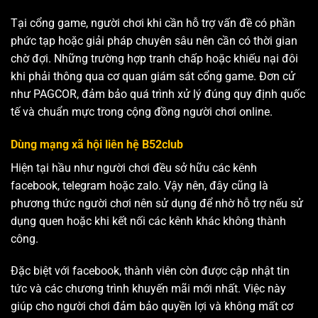
Tại cổng game, người chơi khi cần hỗ trợ vấn đề có phần
phức tạp hoặc giải pháp chuyên sâu nên cần có thời gian
chờ đợi. Những trường hợp tranh chấp hoặc khiếu nại đôi
khi phải thông qua cơ quan giám sát cổng game. Đơn cử
như PAGCOR, đảm bảo quá trình xử lý đúng quy định quốc
tế và chuẩn mực trong cộng đồng người chơi online.
Dùng mạng xã hội liên hệ B52club
Hiện tại hầu như người chơi đều sở hữu các kênh
facebook, telegram hoặc zalo. Vậy nên, đây cũng là
phương thức người chơi nên sử dụng để nhờ hỗ trợ nếu sử
dụng quen hoặc khi kết nối các kênh khác không thành
công.
Đặc biệt với facebook, thành viên còn được cập nhật tin
tức và các chương trình khuyến mãi mới nhất. Việc này
giúp cho người chơi đảm bảo quyền lợi và không mất cơ