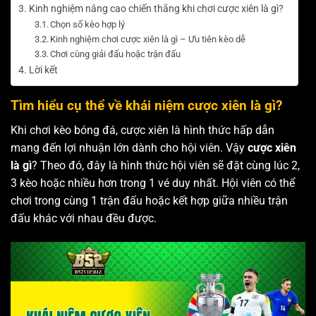
Kinh nghiệm nâng cao chiến thắng khi chơi cược xiên là gì?
Chọn số kèo hợp lý
Kinh nghiệm chơi cược xiên là gì – Ưu tiên kèo dễ
Chơi cùng giải đấu hoặc trận đấu
Lời kết
Tìm hiểu cụ thể về khái niệm cược xiên là gì?
Khi chơi kèo bóng đá, cược xiên là hình thức hấp dẫn
mang đến lợi nhuận lớn dành cho hội viên. Vậy
cược xiên
là gì
? Theo đó, đây là hình thức hội viên sẽ đặt cùng lúc 2,
3 kèo hoặc nhiều hơn trong 1 vé duy nhất. Hội viên có thể
chơi trong cùng 1 trận đấu hoặc kết hợp giữa nhiều trận
đấu khác với nhau đều được.